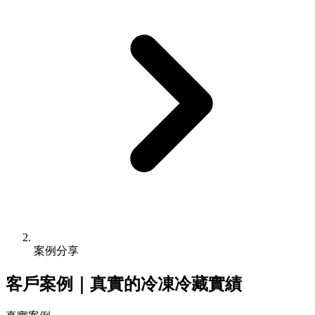
案例分享
客戶案例｜真實的冷凍冷藏實績