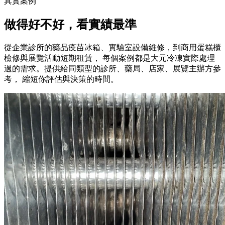
真實案例
做得好不好，看實績最準
從企業診所的藥品疫苗冰箱、實驗室設備維修，到商用蛋糕櫃
檢修與展覽活動短期租賃， 每個案例都是大元冷凍實際處理
過的需求。提供給同類型的診所、藥局、店家、展覽主辦方參
考， 縮短你評估與決策的時間。