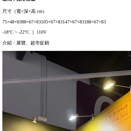
尺寸（寬×深×高 cm）
75×48×83
88×67×83
105×67×83
147×67×83
188×67×83
-18°C ~ -22°C ｜ 110V
介紹：展覽、超市促銷