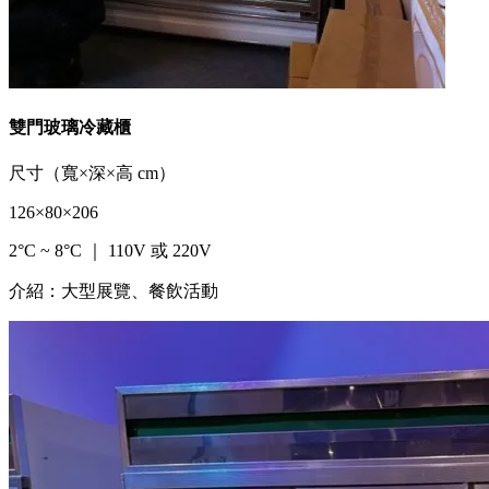
雙門玻璃冷藏櫃
尺寸（寬×深×高 cm）
126×80×206
2°C ~ 8°C ｜ 110V 或 220V
介紹：大型展覽、餐飲活動