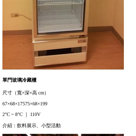
單門玻璃冷藏櫃
尺寸（寬×深×高 cm）
67×68×175
75×68×199
2°C ~ 8°C ｜ 110V
介紹：飲料展示、小型活動