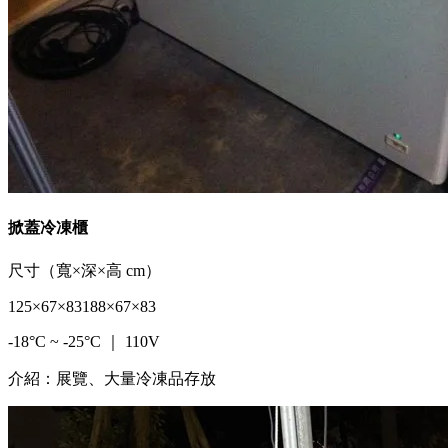
掀蓋冷凍櫃
尺寸（寬×深×高 cm）
125×67×83
188×67×83
-18°C ~ -25°C ｜ 110V
介紹：展覽、大量冷凍品存放