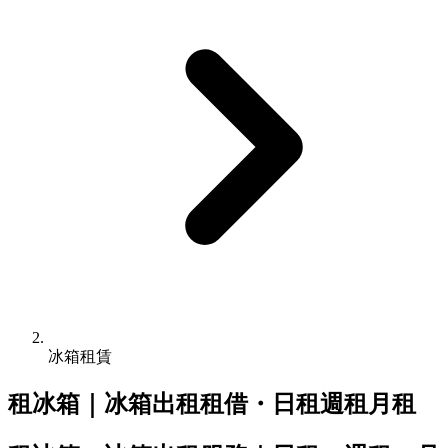
冰箱租賃
租冰箱｜冰箱出租租借・日租週租月租