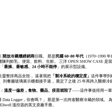
ASE 開放冷藏櫃經銷商
任職。 那是
民國 60~80 年代
（1970~19
鮮乳、便當、飲料、生鮮。 三洋 OPEN SHOW CASE 
是「
最操、最敏感、24 小時不能停
」的展示型設備。
靈整排商品全毀， 逼著我把
「製冷系統的穩定度」
這件事學到
到餐廳玻璃展示櫃都接手過， 奠定了之後 25 年再跨入醫療
得：
溫度一偏差，食物、藥品、疫苗就毀了
——這件事值得用一輩
Data Logger，你會嗎？」 那是第一次跨進醫療冷藏的領域
大利 Eliwell 溫控器的英文原廠手冊。