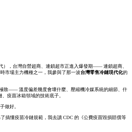
90 年代），台灣自營超商、連鎖超市正進入爆發期—— 連鎖超商、
是當時市場主力機種之一，我參與了那一波
台灣零售冷鏈現代化
的
極致—— 溫度偏差幾度會壞什麼、壓縮機冷媒系統的細節、什
冷鏈、疫苗冰箱領域的技術底子。
子做好。
。 為了搞懂疫苗冷鏈規範，我去讀 CDC 的《公費疫苗毀損賠償等