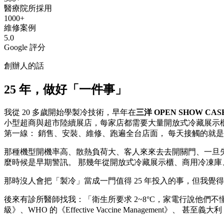
醫療院所採用
1000+
維修案例
5.0
Google 評分
創辦人的話
25 年，做好「一件事」
我從 20 多歲開始學製冷技術，早年在
三洋 OPEN SHOW C
小型超商與超市陸續展店，每家店都需要大量開放式冷藏展示櫃陳列
第一線： 銷售、安裝、維修、跑遍全台店面， 每天接觸的就
那種機型開機率高、散熱負荷大、客人來來去去開關門、一旦失
麼時候是早期警訊。 那幾年從開放式冷藏展示櫃、商用冷凍庫、
那時沒人會把「製冷」當成一門值得 25 年投入的事，但我覺
後來有診所醫師找我：「衛生所要求 2~8°C，家電行說他們不懂 
級》、WHO 的《Effective Vaccine Management》、 甚至義