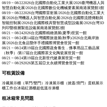
08/19 ~ 08/22
2026台北國際自動化工業大展/2026臺灣機器人與
智慧自動化展/2026台北國際數位化機械要素展
南港展覽館1館
08/19 ~ 08/22
2026台灣國際雷射展/2026台北國際自動化工業大
展/2026台灣機器人與智慧自動化展/2026台北國際流體傳動與
智能控制展/2026台北國際模具暨智慧成型設備展/2026台灣3D
列印暨積層製造設備展
南港展覽館2館
08/21 ~ 08/24
2026台北國際精緻酒展(夏季)
世貿一館
08/21 ~ 08/24
第14屆台灣國際旅遊展(秋季)/2026台北兩岸旅
展/2026台北食品暨伴手禮國際博覽會
世貿一館
08/21 ~ 08/24
第19屆台北國際蔬食養生．佛事用品工藝品展
（秋季）/第17屆台北國際茶文化陶瓷展
世貿一館
08/21 ~ 08/24
第19屆台北新世代健康展
世貿一館
08/27 ~ 08/29
2026第五屆亞太永續博覽會
世貿一館
可租賃設備
冷藏展示櫃（單門/雙門）
冷凍展示櫃（掀蓋/滑門）
蛋糕展示
櫃
工作台冰箱
紅酒櫃
超低溫冷凍櫃
租冰箱常見問題