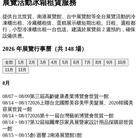
展覽活動冰箱租賃服務
提供台北世貿、南港展覽館、台中展覽館等全台展覽活動的冷
凍櫃出租、冷藏櫃租借、蛋糕展示櫃短期出租。日租、週租都
行，小型冷凍櫃出租一台也送。建議於展覽前 2 週預約，確保
設備供應。
2026 年展覽行事曆（共 148 場）
全部
1月
2月
3月
4月
5月
6月
7月
8月
9月
10月
11月
12月
8月
08/07 ~ 08/09
第三屆高齡健康產業博覽會
世貿一館
08/14 ~ 08/17
2026上聯台北國際美容美甲美髮展、2026韓國美
容展
世貿一館
08/14 ~ 08/17
2026第十一屆台灣藝術博覽會
世貿一館
08/14 ~ 08/17
第32屆福爾摩莎家具展暨家設計用品採購節
世貿
一館
08/15 ~ 08/15
創·迴響 2
南港展覽館1館