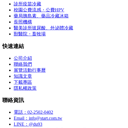
診所疫苗冷藏
校園公費流感・公費HPV
藥局胰島素、藥品冷藏冰箱
長照機構
醫美診所玻尿酸、外泌體冷藏
獸醫院・畜牧場
快速連結
公司介紹
聯絡我們
展覽活動行事曆
知識文章
下載專區
隱私權政策
聯絡資訊
電話：02-2502-0402
Email：info@start.com.tw
LINE：@du93