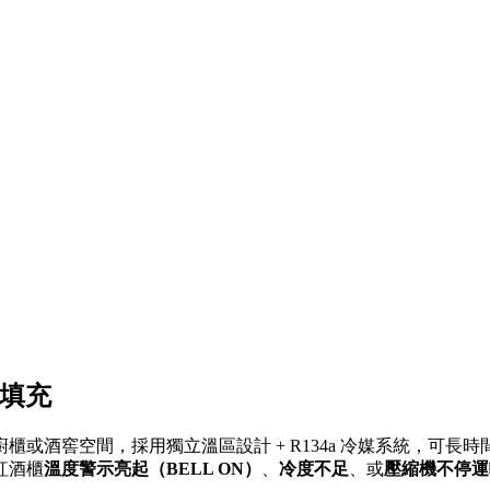
媒填充
酒窖空間，採用獨立溫區設計 + R134a 冷媒系統，可長時間穩定維
紅酒櫃
溫度警示亮起（BELL ON）
、
冷度不足
、或
壓縮機不停運