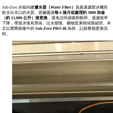
Sub-Zero 冰箱內建
濾水器（Water Filter）
負責過濾製冰機與
飲水出水口的水質。原廠建議
每 6 個月或處理約 3000 加侖
（約 11,000 公升）後更換
，避免活性碳吸附飽和、過濾效率
下降，導致冰塊有異味、出水變慢、礦物質累積堵塞細管。本
文以實際維修中的
Sub-Zero PRO 48
為例，記錄整個更換流
程。