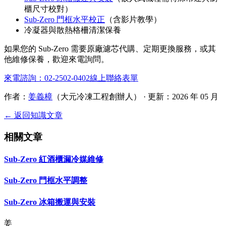
櫃尺寸校對）
Sub-Zero 門框水平校正
（含影片教學）
冷凝器與散熱格柵清潔保養
如果您的 Sub-Zero 需要原廠濾芯代購、定期更換服務，或其
他維修保養，歡迎來電詢問。
來電諮詢：02-2502-0402
線上聯絡表單
作者：
姜義樟
（大元冷凍工程創辦人） · 更新：2026 年 05 月
← 返回知識文章
相關文章
Sub-Zero 紅酒櫃漏冷媒維修
Sub-Zero 門框水平調整
Sub-Zero 冰箱搬運與安裝
姜