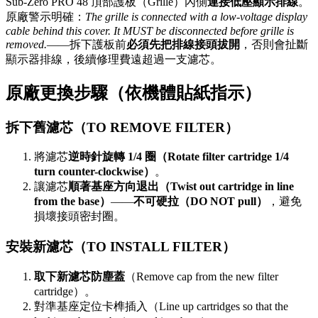
Sub-Zero PRO 48 頂部護板（Grille）內側
連接低壓顯示排線
。
原廠警示明確：
The grille is connected with a low-voltage display
cable behind this cover. It MUST be disconnected before grille is
removed.
——拆下護板前
必須先把排線接頭拔開
，否則會扯斷
顯示器排線，後續修理費遠超過一支濾芯。
原廠更換步驟（依機體貼紙指示）
拆下舊濾芯（TO REMOVE FILTER）
將濾芯
逆時針旋轉 1/4 圈（Rotate filter cartridge 1/4
turn counter-clockwise）
。
讓濾芯
順著基座方向退出（Twist out cartridge in line
from the base）
——
不可硬拉（DO NOT pull）
，避免
損壞接頭密封圈。
安裝新濾芯（TO INSTALL FILTER）
取下新濾芯防塵蓋
（Remove cap from the new filter
cartridge）。
對準基座定位卡榫插入（Line up cartridges so that the