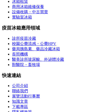
冰箱租賃
商用冰箱維修保養
設備收購・中古買賣
實驗室冰箱
疫苗冰箱應用領域
診所疫苗冷藏
校園公費流感・公費HPV
藥局胰島素、藥品冷藏冰箱
長照機構
醫美診所玻尿酸、外泌體冷藏
獸醫院・畜牧場
快速連結
公司介紹
聯絡我們
展覽活動行事曆
知識文章
下載專區
隱私權政策