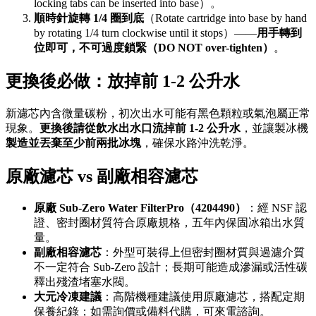
locking tabs can be inserted into base）。
順時針旋轉 1/4 圈到底
（Rotate cartridge into base by hand
by rotating 1/4 turn clockwise until it stops）——
用手轉到
位即可，不可過度鎖緊（DO NOT over-tighten）
。
更換後必做：放掉前 1-2 公升水
新濾芯內含微量碳粉，初次出水可能有黑色顆粒或氣泡屬正常
現象。
更換後請從飲水出水口流掉前 1-2 公升水
，並讓製冰機
製造並丟棄至少前兩批冰塊
，確保水路沖洗乾淨。
原廠濾芯 vs 副廠相容濾芯
原廠 Sub-Zero Water FilterPro（4204490）
：經 NSF 認
證、密封圈材質符合原廠規格，五年內保固冰箱出水質
量。
副廠相容濾芯
：外型可裝得上但密封圈材質與過濾介質
不一定符合 Sub-Zero 設計；長期可能造成滲漏或活性碳
釋出殘渣堵塞水閥。
大元冷凍建議
：高階機種建議使用原廠濾芯，搭配定期
保養紀錄；如需詢價或備料代購，可來電諮詢。