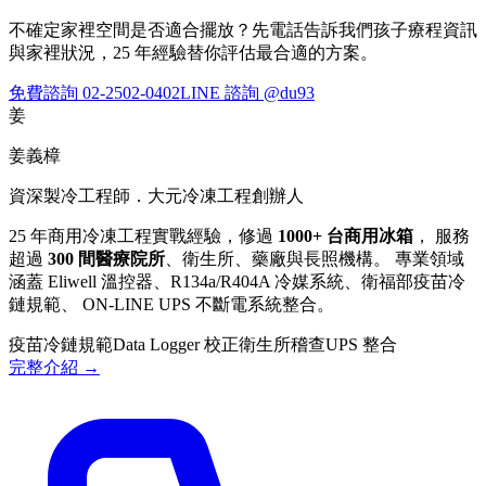
不確定家裡空間是否適合擺放？先電話告訴我們孩子療程資訊
與家裡狀況，25 年經驗替你評估最合適的方案。
免費諮詢 02-2502-0402
LINE 諮詢 @du93
姜
姜義樟
資深製冷工程師．大元冷凍工程創辦人
25 年商用冷凍工程實戰經驗，修過
1000+ 台商用冰箱
， 服務
超過
300 間醫療院所
、衛生所、藥廠與長照機構。 專業領域
涵蓋 Eliwell 溫控器、R134a/R404A 冷媒系統、衛福部疫苗冷
鏈規範、 ON-LINE UPS 不斷電系統整合。
疫苗冷鏈規範
Data Logger 校正
衛生所稽查
UPS 整合
完整介紹 →