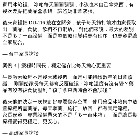
家用冰箱裡。 冰箱每天開開關關，小孩也常自己拿東西，有
幾次差點把藥品盒拿錯，讓爸媽非常緊張。
後來家裡把 DU-116 放在玄關旁，孩子每天施打前才由家長取
出，藥品、食物、飲料不再混放。 對他們來說，最大的差別
不是多了一台設備，而是整個療程變得更有秩序，也更容易讓
全家配合。
— 台中家長訪談
案例 3｜療程時間長，穩定儲存比每天擔心更重要
生長激素療程不是幾天或幾週，而是可能持續數年的日常照
護。 剛開始家長每天都會反覆確認：冰箱溫度有沒有變？藥
品有沒有被食物壓到？孩子拿東西時會不會誤碰？
後來他們決定一次規劃好專屬儲存空間，使用藥品冰箱集中放
置療程所需藥品。每天取藥、施打、放回，都有固定流程。
家長形容，專業設備帶來的不是「多一台冰箱」，而是讓長期
療程變得更穩定、更安心。
— 高雄家長訪談