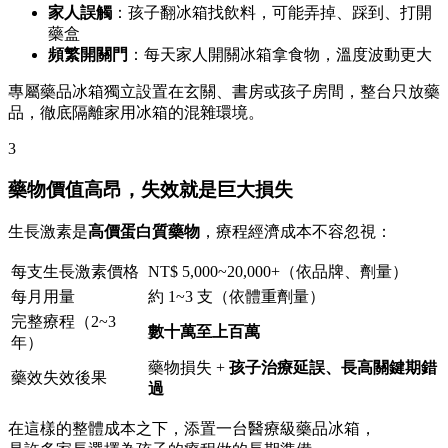
家人誤觸
：孩子翻冰箱找飲料，可能弄掉、踩到、打開
藥盒
頻繁開關門
：每天家人開關冰箱拿食物，溫度波動更大
專屬藥品冰箱獨立設置在玄關、書房或孩子房間，整台只放藥
品，徹底隔離家用冰箱的混雜環境。
3
藥物價值高昂，失效就是巨大損失
生長激素是
高價蛋白質藥物
，療程經濟成本不容忽視：
每支生長激素價格
NT$ 5,000~20,000+（依品牌、劑量）
每月用量
約 1~3 支（依體重劑量）
完整療程（2~3
數十萬至上百萬
年）
藥物損失 +
孩子治療延誤、長高關鍵期錯
藥效失效後果
過
在這樣的整體成本之下，添置一台醫療級藥品冰箱，