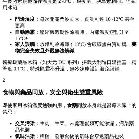
生長激素規範儲存溫度是
2~8°C
，跟疫苗、胰島素相同。但家
用冰箱：
門邊溫度
：每次開關門波動大，實測可達 10~12°C 甚至
更高
自動除霜
：壓縮機週期性除霜時，內部溫度短暫升至
15°C+
家人誤觸
：放錯到冷凍庫 (-18°C) 會破壞蛋白質結構，
藥
物完全失效且外觀無法辨識
醫療級藥品冰箱（如大元 DU 系列）採義大利進口溫控器，精
準度 0.1°C，特殊除霜不升溫，無冷凍庫設計避免誤觸。
2
食物與藥品同放，安全與衛生雙重風險
即使家用冰箱溫度勉強夠用，
食藥同放
本身就是醫療常識上的
禁忌：
交叉污染
：生肉、生菜、未處理蛋類可能滲漏，污染藥
品包裝
氣味沾染
：榴槤、發酵食物的氣味會穿透藥品包裝