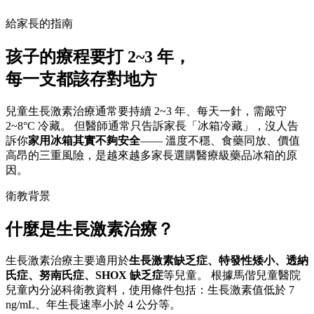
給家長的指南
孩子的療程要打 2~3 年，
每一支都該存對地方
兒童生長激素治療通常要持續 2~3 年、每天一針，需嚴守
2~8°C 冷藏。 但醫師通常只告訴家長「冰箱冷藏」，沒人告
訴你
家用冰箱其實不夠安全
—— 溫度不穩、食藥同放、價值
高昂的三重風險，是越來越多家長選購醫療級藥品冰箱的原
因。
衛教背景
什麼是生長激素治療？
生長激素治療主要適用於
生長激素缺乏症、特發性矮小、透納
氏症、努南氏症、SHOX 缺乏症
等兒童。 根據馬偕兒童醫院
兒童內分泌科衛教資料，使用條件包括：生長激素值低於 7
ng/mL、年生長速率小於 4 公分等。