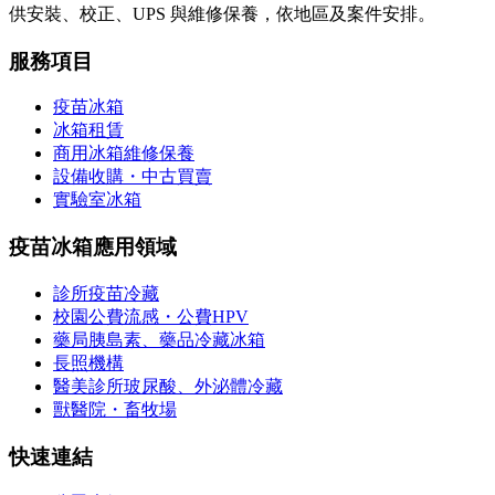
供安裝、校正、UPS 與維修保養，依地區及案件安排。
服務項目
疫苗冰箱
冰箱租賃
商用冰箱維修保養
設備收購・中古買賣
實驗室冰箱
疫苗冰箱應用領域
診所疫苗冷藏
校園公費流感・公費HPV
藥局胰島素、藥品冷藏冰箱
長照機構
醫美診所玻尿酸、外泌體冷藏
獸醫院・畜牧場
快速連結