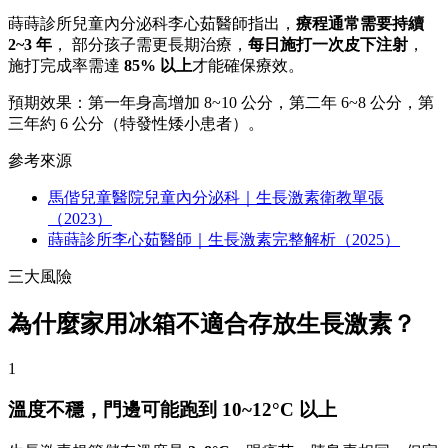
蒔蒔診所兒童內分泌科李心茹醫師指出，
療程通常需要持續
2~3 年
， 部分孩子需更長期治療，
每日施打一次皮下注射
，
施打完成率需達
85% 以上
才能確保療效。
預期效果：第一年身高增加 8~10 公分，第二年 6~8 公分，第
三年約 6 公分（特發性矮小患者）。
參考來源
馬偕兒童醫院兒童內分泌科｜生長激素衛教單張
（2023）
蒔蒔診所李心茹醫師｜生長激素完整解析（2025）
三大風險
為什麼家用冰箱不適合存放生長激素？
1
溫度不穩，門邊可能跑到 10~12°C 以上