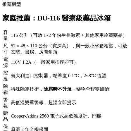
推薦機型
家庭推薦：DU-116 醫療級藥品冰箱
容
115 公升（可放 1~2 年份生長激素 + 其他家用冷藏藥品）
量
尺
52 × 48 × 110 公分（寬深高），與一般小冰箱相當，可放
寸
玄關、書房、房間角落
電
110V 1.2A（一般家用插座即可）
源
控
義大利進口控制器，精準度 0.1°C，2~8°C 恆溫
溫
除
特殊除霜技術，
除霜時不升溫
，藥物全程零風險
霜
警
高低溫雙重警報，超溫立即提示
報
贈
Cooper-Atkins 2560 電子式高低溫度計、門簾
品
保
原廠 2 年全機保固