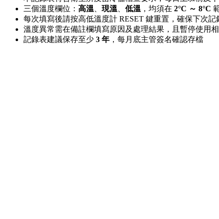
三個溫度欄位：
高溫
、
現溫
、
低溫
，均須在
2°C ～ 8°C
每次填寫後請按高低溫度計 RESET 鍵重置，確保下次
溫度異常需在備註欄填寫原因及處理結果，且暫停使用相
記錄表建議保存至少
3 年
，每月底主管簽名確認存檔